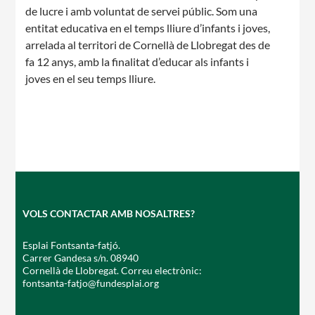
de lucre i amb voluntat de servei públic. Som una
entitat educativa en el temps lliure d’infants i joves,
CASES DE COLÒNIES
arrelada al territori de Cornellà de Llobregat des de
fa 12 anys, amb la finalitat d’educar als infants i
joves en el seu temps lliure.
ACCIÓ SOCIAL I JOVES
ESPLAIS
VOLS CONTACTAR AMB NOSALTRES?
SUPORT TERCER SECTOR
Esplai Fontsanta-fatjó.
Carrer Gandesa s/n. 08940
Cornellà de Llobregat. Correu electrònic:
fontsanta-fatjo@fundesplai.org