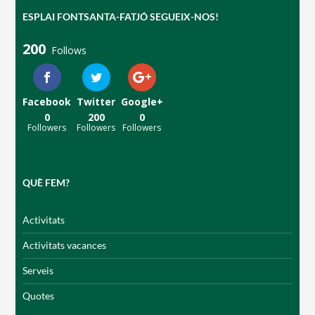
ESPLAI FONTSANTA-FATJÓ SEGUEIX-NOS!
200
Follows
CONEIX FUNDESPLAI
Facebook
Twitter
Google+
0
200
0
Followers
Followers
Followers
La Fundació
L'equip
QUÈ FEM?
Missió i valors
Els comptes clars
Activitats
Memòria d'activitats
Activitats vacances
Proposta educativa
Serveis
Quotes
ACTUALITAT