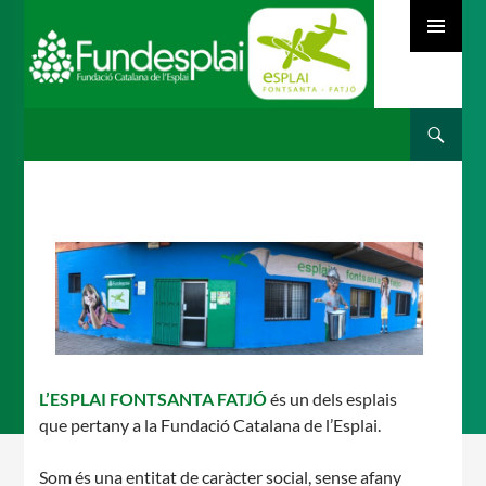
MENÚ
PRINCIPAL
Cerca
ACTIVITATS D'ESTIU
VÉS
AL
CONTINGUT
MÓN ESCOLAR
ALBERG CENTRE ESPLAI
L’ESPLAI FONTSANTA FATJÓ
és un dels esplais
que pertany a la Fundació Catalana de l’Esplai.
FORMACIÓ
Som és una entitat de caràcter social, sense afany