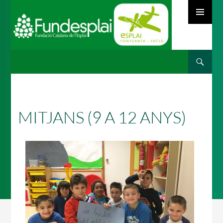
MENÚ
PRINCIPAL
Cerca
ACTIVITATS D'ESTIU
VÉS
AL
CONTINGUT
MÓN ESCOLAR
MITJANS (9 A 12 ANYS)
ALBERG CENTRE ESPLAI
FORMACIÓ