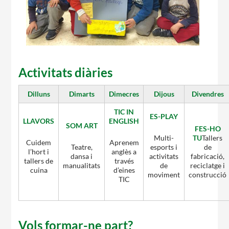
CASES DE COLÒNIES
Activitats diàries
ACCIÓ SOCIAL I JOVES
Dilluns
Dimarts
Dimecres
Dijous
Divendres
TIC IN
ES-PLAY
ESPLAIS
LLAVORS
ENGLISH
SOM ART
FES-HO
Multi-
TU
Tallers
Cuidem
Aprenem
Teatre,
esports i
de
l’hort i
anglès a
dansa i
activitats
fabricació,
tallers de
través
manualitats
de
reciclatge i
SUPORT TERCER SECTOR
cuina
d’eines
moviment
construcció
TIC
Vols formar-ne part?