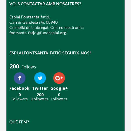
VOLS CONTACTAR AMB NOSALTRES?
Esplai Fontsanta-fatjó.
Carrer Gandesa s/n. 08940
Cornellà de Llobregat. Correu electrònic:
fontsanta-fatjo@fundesplai.org
ESPLAI FONTSANTA-FATJÓ SEGUEIX-NOS!
200
Follows
Facebook
Twitter
Google+
0
200
0
Followers
Followers
Followers
QUÈ FEM?