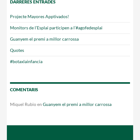
DARRERES ENTRADES
Notícies
Projecte Mayores Apptivados!
Butlletins
Monitors de l’Esplai participen a l’#agofedesplai
Diari de la Fundació
Guanyem el premi a millor carrossa
Fundesplai als mitjans
Quotes
Xarxes socials
#botaxlainfancia
COL·LABORA
COMENTARIS
Fes voluntariat
Miquel Rubio
en
Guanyem el premi a millor carrossa
Fes un donatiu
Treballa amb nosaltres