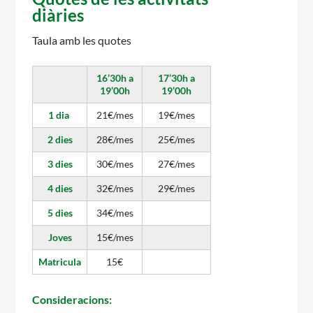
diàries
CASES DE COLÒNIES
Taula amb les quotes
16’30h a
17’30h a
19’00h
19’00h
ACCIÓ SOCIAL I JOVES
1 dia
21€/mes
19€/mes
2 dies
28€/mes
25€/mes
3 dies
30€/mes
27€/mes
ESPLAIS
4 dies
32€/mes
29€/mes
5 dies
34€/mes
SUPORT TERCER SECTOR
Joves
15€/mes
Matricula
15€
Consideracions: