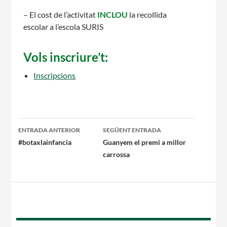
– El cost de l’activitat
INCLOU
la recollida
escolar a l’escola SURIS
Vols inscriure’t:
CONEIX FUNDESPLAI
Inscripcions
La Fundació
L'equip
Navegació
ENTRADA ANTERIOR
SEGÜENT ENTRADA
Missió i valors
per
#botaxlainfancia
Guanyem el premi a millor
carrossa
Els comptes clars
les
Memòria d'activitats
entrades
Proposta educativa
ACTUALITAT