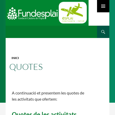
MENÚ
PRINCIPAL
Cerca
ACTIVITATS D'ESTIU
VÉS
AL
CONTINGUT
MÓN ESCOLAR
INICI
QUOTES
ALBERG CENTRE ESPLAI
A continuació et presentem les quotes de
les activitats que ofertem:
FORMACIÓ
Quotes de les activitats