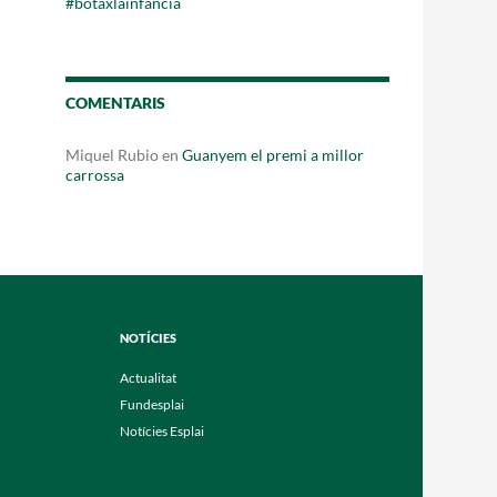
#botaxlainfancia
Fes un donatiu
Treballa amb nosaltres
COMENTARIS
Miquel Rubio
en
Guanyem el premi a millor
carrossa
NOTÍCIES
Actualitat
Fundesplai
Notícies Esplai