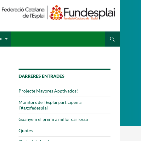
 ESPLAI
FORMACIÓ
TE
SUPORT TERCER SECTOR
DARRERES ENTRADES
Projecte Mayores Apptivados!
Monitors de l’Esplai participen a
l’#agofedesplai
Guanyem el premi a millor carrossa
Quotes
·LABORA
Fes voluntariat