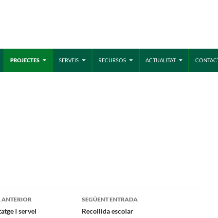
MÓN ESCOLAR
ALBERG CENTRE
PROJECTES
SERVEIS
RECURSOS
ACTUALITAT
CONTAC
CCIÓ SOCIAL I JOVES
ESPLAIS
gació
 ANTERIOR
SEGÜENT ENTRADA
atge i servei
Recollida escolar
ACTUALITAT
COL
Notícies