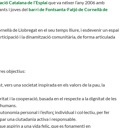
ció Catalana de l’Esplai
que va néixer l’any 2006 amb
Butlletins
ants i joves del
barri de Fontsanta-Fatjó de Cornellà de
rs
Diari de la Fundació
lars
Fundesplai als mitjans
ivitats
Xarxes socials
ornellà de Llobregat en el seu temps lliure, i esdevenir un espai
cativa
participació i la dinamització comunitària, de forma articulada
es objectius:
 vers una societat inspirada en els valors de la pau, la
ritat i la cooperació, basada en el respecte a la dignitat de les
ts humans.
utonomia personal i l’esforç individual i col·lectiu, per fer
upar una ciutadania activa i responsable.
e aspirin a una vida feliç, que es fonamenti en