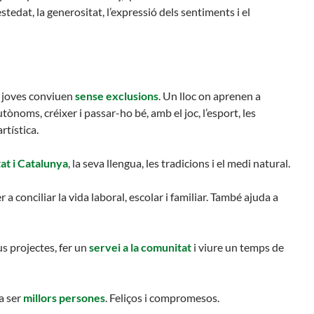
nestedat, la generositat, l’expressió dels sentiments i el
i joves conviuen
sense exclusions
. Un lloc on aprenen a
utònoms, créixer i passar-ho bé, amb el joc, l’esport, les
rtística.
tat i Catalunya
, la seva llengua, les tradicions i el medi natural.
r a conciliar la vida laboral, escolar i familiar. També ajuda a
s projectes, fer un
servei a la comunitat
i viure un temps de
 a ser
millors persones
. Feliços i compromesos.