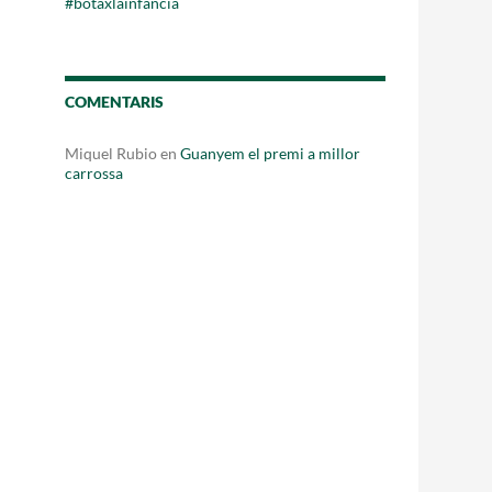
#botaxlainfancia
Fes un donatiu
Treballa amb nosaltres
COMENTARIS
Miquel Rubio
en
Guanyem el premi a millor
carrossa