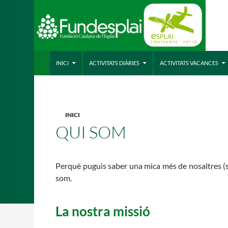
VÉS AL CONTINGUT
Cerca
ACTIVITATS D'ESTIU
INICI
ACTIVITATS DIÀRIES
ACTIVITATS VACANCES
CASES DE COLÒNIES
A
INICI
QUI SOM
Perquè puguis saber una mica més de nosaltres (s
som.
La nostra missió
CONEIX FUNDESPLAI
La Fundació