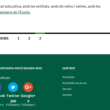
at educativa, amb les entitats, amb els veïns i veïnes, amb les
talana de l’Esplai.
RIORS
1
2
3
FONTSANTA-FATJÓ SEGUEIX-NOS!
QUÈ FEM?
Activitats
ollows
Activitats vacances
Serveis
Quotes
ook
Twitter
Google+
200
0
ers
Followers
Followers