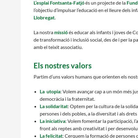
L’esplai Fontsanta-Fatjó
és un projecte de la
Funda
L'equip
l’objectiu d’impulsar l’educació en el lleure dels inf
Missió i valo
Llobregat.
Els comptes c
Memòria d'act
La nostra
missió
és educar als infants i joves de C
Proposta edu
de transformació i inclusió social, des de i per la 
amb el teixit associatiu.
Els nostres valors
Partim d’uns valors humans que orienten els nostr
La utopia
: Volem avançar cap a un món més just,
democràcia i la fraternitat.
La solidaritat
: Optem per la cultura de la solida
persones i dels pobles, a la diversitat i als dre
La iniciativa
: Volem fomentar la participació, l’a
front als reptes amb creativitat i per desenvol
La felicitat
: Cerquem la formació de persones qu