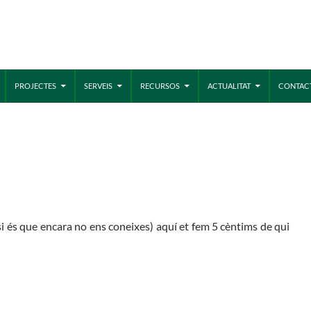
MÓN ESCOLAR
ALBERG CENTRE
PROJECTES
SERVEIS
RECURSOS
ACTUALITAT
CONTAC
CCIÓ SOCIAL I JOVES
ESPLAIS
i és que encara no ens coneixes) aquí et fem 5 cèntims de qui
ACTUALITAT
COL
Notícies