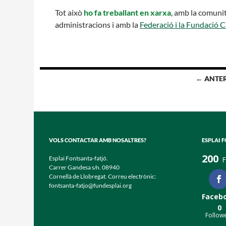
Tot això
ho fa treballant en xarxa
, amb la comunit
administracions i amb la
Federació i la Fundació Ca
Navegació
← ANTE
per
les
entrades
VOLS CONTACTAR AMB NOSALTRES?
ESPLAI 
200
Esplai Fontsanta-fatjó.
F
Carrer Gandesa s/n. 08940
Cornellà de Llobregat. Correu electrònic:
fontsanta-fatjo@fundesplai.org
Faceb
0
Follow