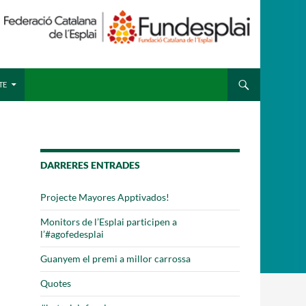
 ESPLAI
FORMACIÓ
TE
SUPORT TERCER SECTOR
DARRERES ENTRADES
Projecte Mayores Apptivados!
Monitors de l’Esplai participen a
l’#agofedesplai
Guanyem el premi a millor carrossa
Quotes
·LABORA
Fes voluntariat